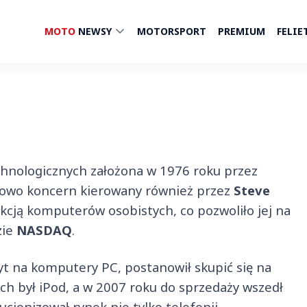
MOTO
NEWSY
MOTORSPORT
PREMIUM
FELIE
echnologicznych założona w 1976 roku przez
kowo koncern kierowany również przez
Steve
kcją komputerów osobistych, co pozwoliło jej na
zie
NASDAQ
.
yt na komputery PC, postanowił skupić się na
h był iPod, a w 2007 roku do sprzedaży wszedł
lucjonizował rynek nie tylko telefonii