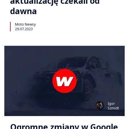
aktualizację czekali od
dawna
Moto Newsy
29.07.2023
Igor
Szmidt
Ogromne zmiany w Google