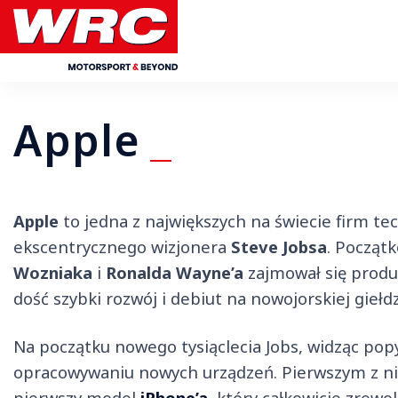
Apple
Apple
to jedna z największych na świecie firm t
ekscentrycznego wizjonera
Steve Jobsa
. Począt
Wozniaka
i
Ronalda Wayne’a
zajmował się produ
dość szybki rozwój i debiut na nowojorskiej giełd
Na początku nowego tysiąclecia Jobs, widząc pop
opracowywaniu nowych urządzeń. Pierwszym z nic
pierwszy model
iPhone’a
, który całkowicie zrewo