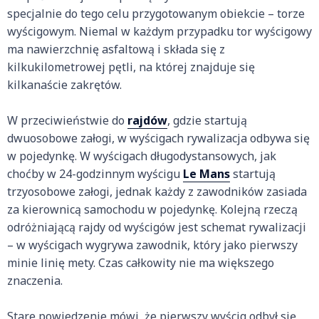
specjalnie do tego celu przygotowanym obiekcie – torze
wyścigowym. Niemal w każdym przypadku tor wyścigowy
ma nawierzchnię asfaltową i składa się z
kilkukilometrowej pętli, na której znajduje się
kilkanaście zakrętów.
W przeciwieństwie do
rajdów
, gdzie startują
dwuosobowe załogi, w wyścigach rywalizacja odbywa się
w pojedynkę. W wyścigach długodystansowych, jak
choćby w 24-godzinnym wyścigu
Le Mans
startują
trzyosobowe załogi, jednak każdy z zawodników zasiada
za kierownicą samochodu w pojedynkę. Kolejną rzeczą
odróżniającą rajdy od wyścigów jest schemat rywalizacji
– w wyścigach wygrywa zawodnik, który jako pierwszy
minie linię mety. Czas całkowity nie ma większego
znaczenia.
Stare powiedzenie mówi, że pierwszy wyścig odbył się,