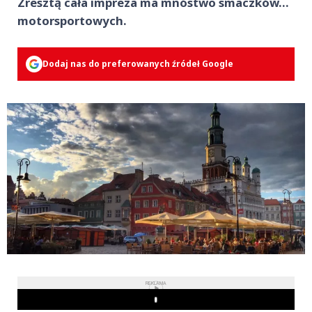
Zresztą cała impreza ma mnóstwo smaczków…
motorsportowych.
Dodaj nas do preferowanych źródeł Google
REKLAMA
Play