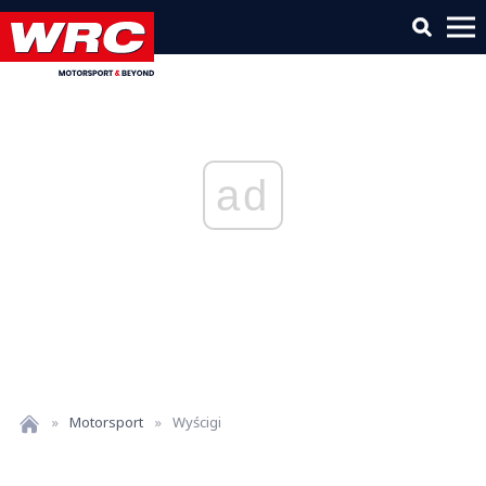
ad
»
Motorsport
»
Wyścigi