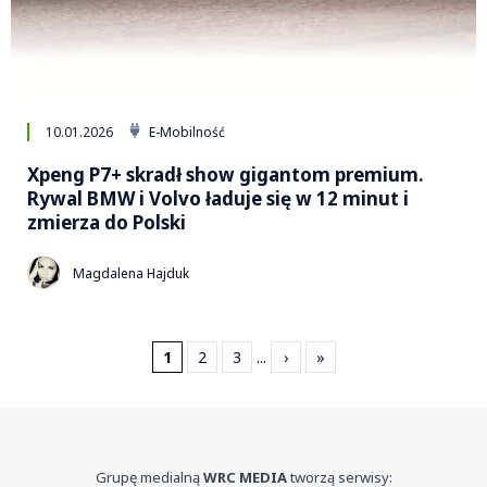
10.01.2026
E-Mobilność
Xpeng P7+ skradł show gigantom premium.
Rywal BMW i Volvo ładuje się w 12 minut i
zmierza do Polski
Magdalena Hajduk
1
2
3
...
›
»
Grupę medialną
WRC MEDIA
tworzą serwisy: