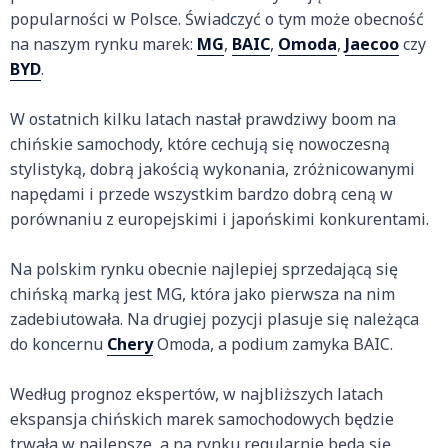
popularności w Polsce. Świadczyć o tym może obecność
na naszym rynku marek:
MG
,
BAIC
,
Omoda
,
Jaecoo
czy
BYD
.
W ostatnich kilku latach nastał prawdziwy boom na
chińskie samochody, które cechują się nowoczesną
stylistyką, dobrą jakością wykonania, zróżnicowanymi
napędami i przede wszystkim bardzo dobrą ceną w
porównaniu z europejskimi i japońskimi konkurentami.
Na polskim rynku obecnie najlepiej sprzedającą się
chińską marką jest MG, która jako pierwsza na nim
zadebiutowała. Na drugiej pozycji plasuje się należąca
do koncernu
Chery
Omoda, a podium zamyka BAIC.
Według prognoz ekspertów, w najbliższych latach
ekspansja chińskich marek samochodowych będzie
trwała w najlepsze, a na rynku regularnie będą się