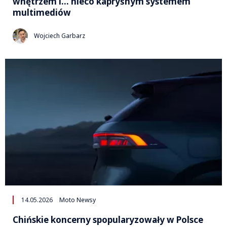
wnętrzem i… nieco kapryśnym systemem
multimediów
Wojciech Garbarz
14.05.2026
Moto Newsy
Chińskie koncerny spopularyzowały w Polsce