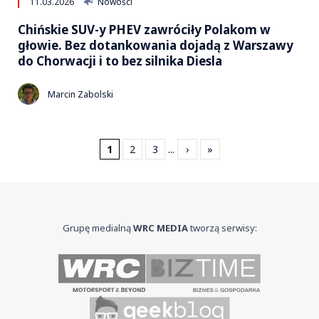
11.03.2026
Nowości
Chińskie SUV-y PHEV zawróciły Polakom w
głowie. Bez dotankowania dojadą z Warszawy
do Chorwacji i to bez silnika Diesla
Marcin Zabolski
1
2
3
...
›
»
Grupę medialną
WRC MEDIA
tworzą serwisy: