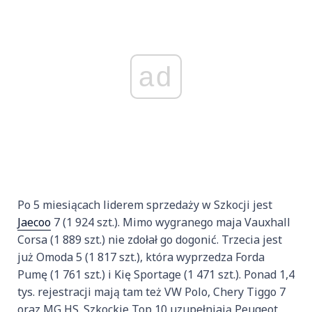
ad
Po 5 miesiącach liderem sprzedaży w Szkocji jest
Jaecoo
7 (1 924 szt.). Mimo wygranego maja Vauxhall
Corsa (1 889 szt.) nie zdołał go dogonić. Trzecia jest
już Omoda 5 (1 817 szt.), która wyprzedza Forda
Pumę (1 761 szt.) i Kię Sportage (1 471 szt.). Ponad 1,4
tys. rejestracji mają tam też VW Polo, Chery Tiggo 7
oraz MG HS. Szkockie Top 10 uzupełniają Peugeot