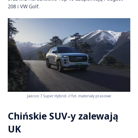
208 i VW Golf.
Jaecoo 7 Super Hybrid. // fot. materiały prasowe
Chińskie SUV-y zalewają
UK