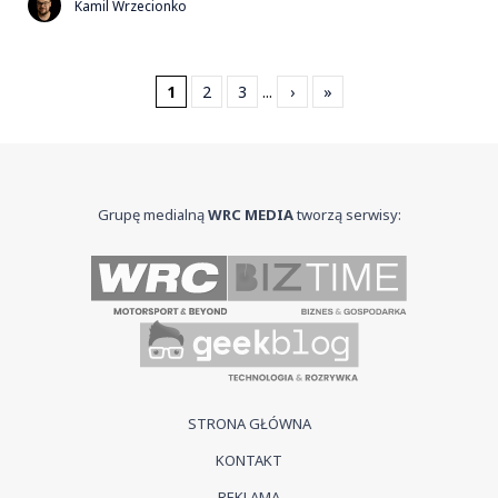
Kamil Wrzecionko
1
2
3
...
›
»
Grupę medialną
WRC MEDIA
tworzą serwisy:
STRONA GŁÓWNA
KONTAKT
REKLAMA