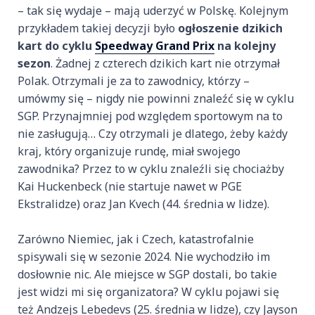
– tak się wydaje – mają uderzyć w Polskę. Kolejnym
przykładem takiej decyzji było
ogłoszenie dzikich
kart do cyklu
Speedway Grand Prix
na kolejny
sezon
. Żadnej z czterech dzikich kart nie otrzymał
Polak. Otrzymali je za to zawodnicy, którzy –
umówmy się – nigdy nie powinni znaleźć się w cyklu
SGP. Przynajmniej pod względem sportowym na to
nie zasługują… Czy otrzymali je dlatego, żeby każdy
kraj, który organizuje rundę, miał swojego
zawodnika? Przez to w cyklu znaleźli się chociażby
Kai Huckenbeck (nie startuje nawet w PGE
Ekstralidze) oraz Jan Kvech (44. średnia w lidze).
Zarówno Niemiec, jak i Czech, katastrofalnie
spisywali się w sezonie 2024. Nie wychodziło im
dosłownie nic. Ale miejsce w SGP dostali, bo takie
jest widzi mi się organizatora? W cyklu pojawi się
też Andzejs Lebedevs (25. średnia w lidze), czy Jayson