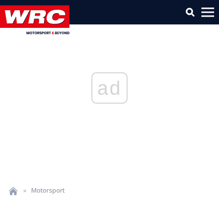
ad
»
Motorsport