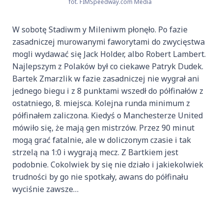
fot. FIMSpeedway.com Media
W sobotę Stadiwm y Mileniwm płonęło. Po fazie
zasadniczej murowanymi faworytami do zwycięstwa
mogli wydawać się Jack Holder, albo Robert Lambert.
Najlepszym z Polaków był co ciekawe Patryk Dudek.
Bartek Zmarzlik w fazie zasadniczej nie wygrał ani
jednego biegu i z 8 punktami wszedł do półfinałów z
ostatniego, 8. miejsca. Kolejna runda minimum z
półfinałem zaliczona. Kiedyś o Manchesterze United
mówiło się, że mają gen mistrzów. Przez 90 minut
mogą grać fatalnie, ale w doliczonym czasie i tak
strzelą na 1:0 i wygrają mecz. Z Bartkiem jest
podobnie. Cokolwiek by się nie działo i jakiekolwiek
trudności by go nie spotkały, awans do półfinału
wyciśnie zawsze…