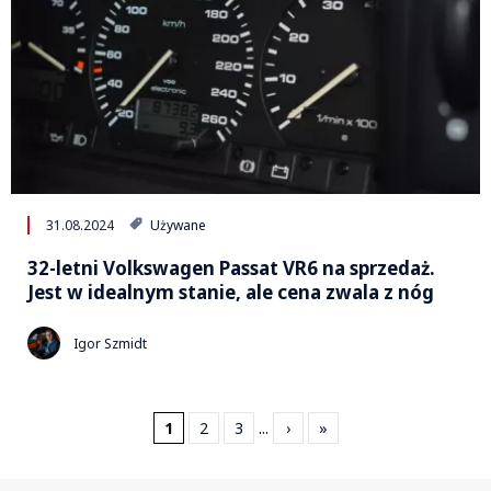
31.08.2024
Używane
32-letni Volkswagen Passat VR6 na sprzedaż.
Jest w idealnym stanie, ale cena zwala z nóg
Igor Szmidt
1
2
3
...
›
»