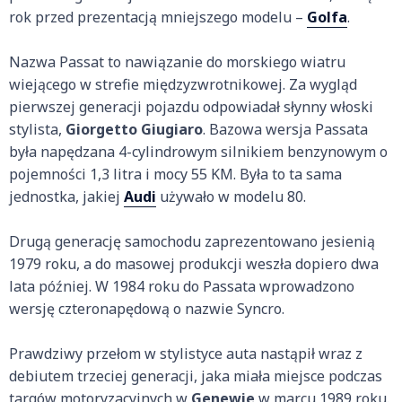
rok przed prezentacją mniejszego modelu –
Golfa
.
Nazwa Passat to nawiązanie do morskiego wiatru
wiejącego w strefie międzyzwrotnikowej. Za wygląd
pierwszej generacji pojazdu odpowiadał słynny włoski
stylista,
Giorgetto Giugiaro
. Bazowa wersja Passata
była napędzana 4-cylindrowym silnikiem benzynowym o
pojemności 1,3 litra i mocy 55 KM. Była to ta sama
jednostka, jakiej
Audi
używało w modelu 80.
Drugą generację samochodu zaprezentowano jesienią
1979 roku, a do masowej produkcji weszła dopiero dwa
lata później. W 1984 roku do Passata wprowadzono
wersję czteronapędową o nazwie Syncro.
Prawdziwy przełom w stylistyce auta nastąpił wraz z
debiutem trzeciej generacji, jaka miała miejsce podczas
targów motoryzacyjnych w
Genewie
w marcu 1989 roku.