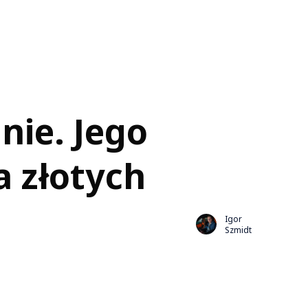
ie. Jego
a złotych
Igor
Szmidt