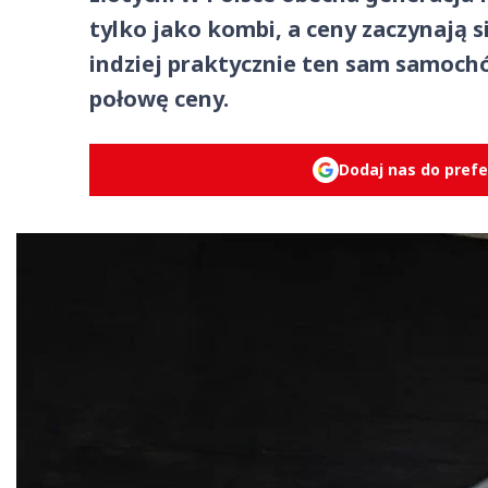
tylko jako kombi, a ceny zaczynają s
indziej praktycznie ten sam samoch
połowę ceny.
Dodaj nas do pref