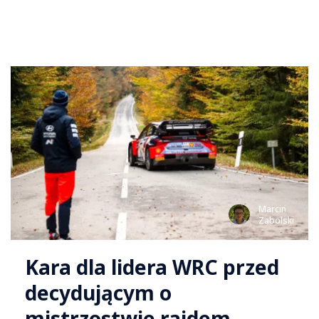
Marcin
Zabolski
Kara dla lidera WRC przed
decydującym o
mistrzostwie rajdem.