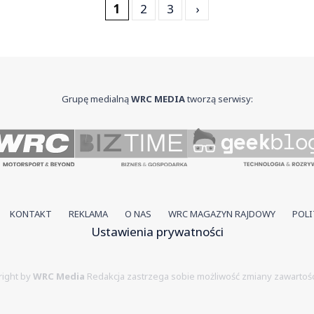
1
2
3
›
Grupę medialną
WRC MEDIA
tworzą serwisy:
KONTAKT
REKLAMA
O NAS
WRC MAGAZYN RAJDOWY
POLI
Ustawienia prywatności
ight by
WRC Media
Redakcja zastrzega sobie możliwość zmiany zawartośc