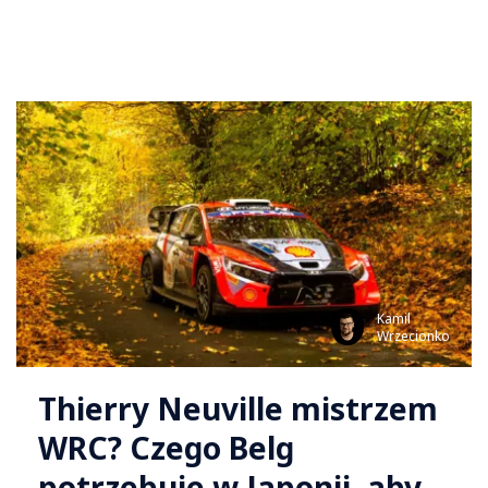
Kamil
Wrzecionko
Thierry Neuville mistrzem
WRC? Czego Belg
potrzebuje w Japonii, aby