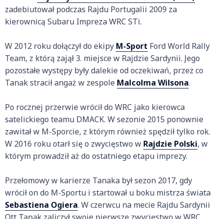
zadebiutował podczas Rajdu Portugalii 2009 za
kierownicą Subaru Impreza WRC STi.
W 2012 roku dołączył do ekipy
M-Sport
Ford World Rally
Team, z którą zajął 3. miejsce w Rajdzie Sardynii. Jego
pozostałe występy były dalekie od oczekiwań, przez co
Tanak stracił angaż w zespole
Malcolma Wilsona
.
Po rocznej przerwie wrócił do WRC jako kierowca
satelickiego teamu DMACK. W sezonie 2015 ponownie
zawitał w M-Sporcie, z którym również spędził tylko rok.
W 2016 roku otarł się o zwycięstwo w
Rajdzie Polski
, w
którym prowadził aż do ostatniego etapu imprezy.
Przełomowy w karierze Tanaka był sezon 2017, gdy
wrócił on do M-Sportu i startował u boku mistrza świata
Sebastiena Ogiera
. W czerwcu na mecie Rajdu Sardynii
Ott Tanak zaliczył swoje pierwsze zwycięstwo w WRC.