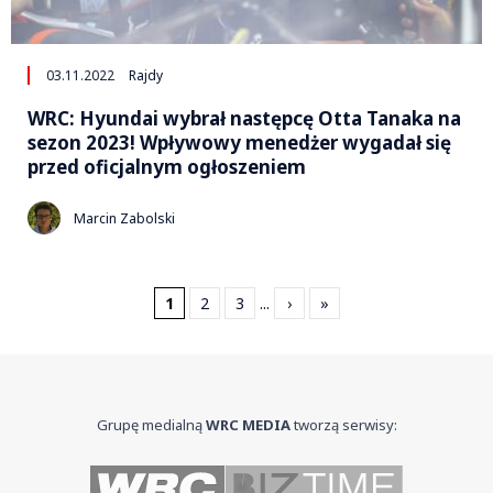
03.11.2022
Rajdy
WRC: Hyundai wybrał następcę Otta Tanaka na
sezon 2023! Wpływowy menedżer wygadał się
przed oficjalnym ogłoszeniem
Marcin Zabolski
1
2
3
...
›
»
Grupę medialną
WRC MEDIA
tworzą serwisy: