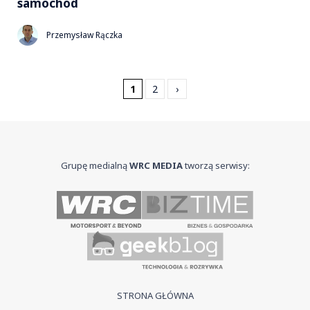
samochód
Przemysław Rączka
1
2
›
Grupę medialną
WRC MEDIA
tworzą serwisy:
STRONA GŁÓWNA