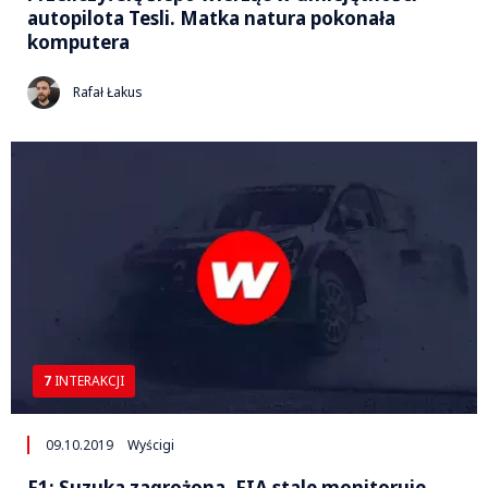
autopilota Tesli. Matka natura pokonała
komputera
Rafał Łakus
7
INTERAKCJI
09.10.2019
Wyścigi
F1: Suzuka zagrożona. FIA stale monitoruje