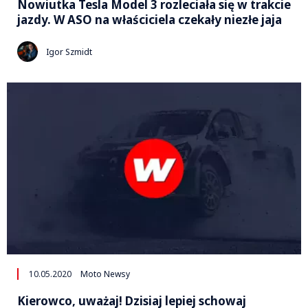
Nowiutka Tesla Model 3 rozleciała się w trakcie
jazdy. W ASO na właściciela czekały niezłe jaja
Igor Szmidt
10.05.2020
Moto Newsy
Kierowco, uważaj! Dzisiaj lepiej schowaj