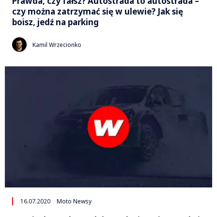
Prawda, czy fałsz? Autostrada to autostrada –
czy można zatrzymać się w ulewie? Jak się
boisz, jedź na parking
Kamil Wrzecionko
16.07.2020
Moto Newsy