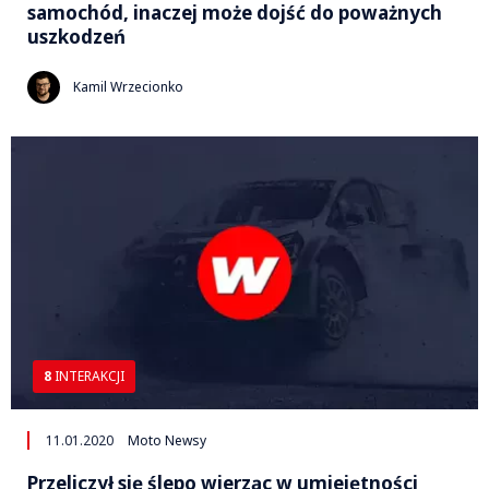
samochód, inaczej może dojść do poważnych
uszkodzeń
Kamil Wrzecionko
8
INTERAKCJI
11.01.2020
Moto Newsy
Przeliczył się ślepo wierząc w umiejętności