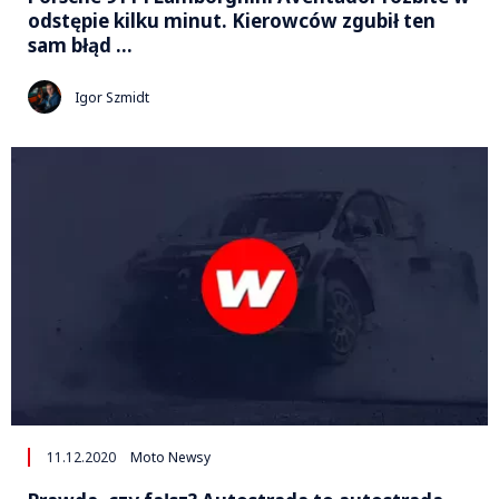
odstępie kilku minut. Kierowców zgubił ten
sam błąd …
Igor Szmidt
11.12.2020
Moto Newsy