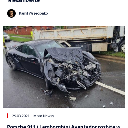
Niesamowite
Kamil Wrzecionko
29.03.2021
Moto Newsy
Porsche 911 i Lamborghini Aventador rozbite w