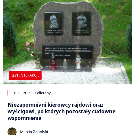
231
INTERAKCJI
01.11.2019
Felietony
Niezapomniani kierowcy rajdowi oraz
wyścigowi, po których pozostały cudowne
wspomnienia
Marcin Zabolski