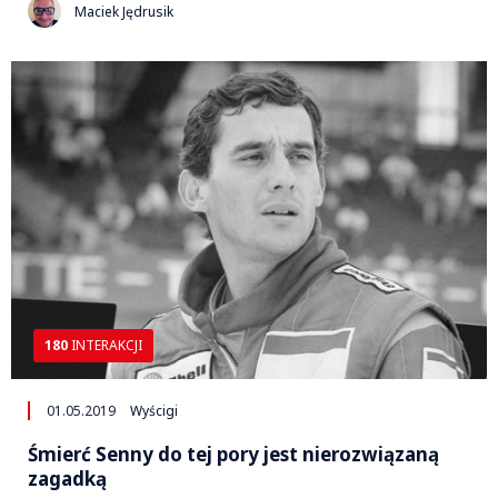
Maciek Jędrusik
180
INTERAKCJI
01.05.2019
Wyścigi
Śmierć Senny do tej pory jest nierozwiązaną
zagadką