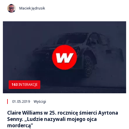
Maciek Jędrusik
163
INTERAKCJE
01.05.2019
Wyścigi
Claire Williams w 25. rocznicę śmierci Ayrtona
Senny. „Ludzie nazywali mojego ojca
mordercą”