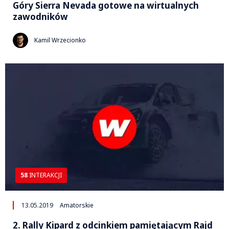
Góry Sierra Nevada gotowe na wirtualnych
zawodników
Kamil Wrzecionko
58
INTERAKCJI
13.05.2019
Amatorskie
2. Rally Kipard z odcinkiem pamiętającym Rajd