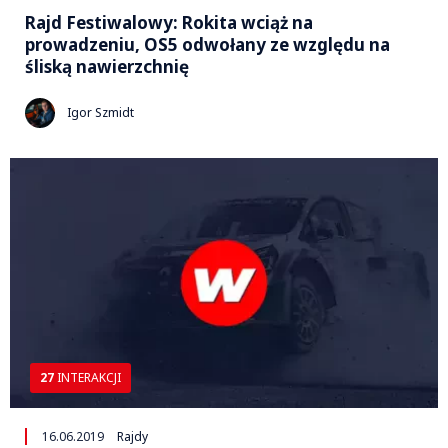
Rajd Festiwalowy: Rokita wciąż na
prowadzeniu, OS5 odwołany ze względu na
śliską nawierzchnię
Igor Szmidt
27
INTERAKCJI
16.06.2019
Rajdy