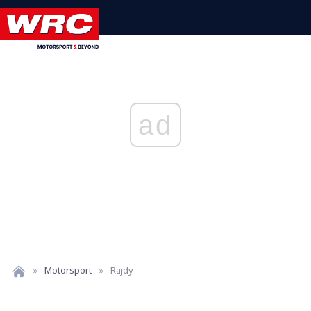
ad
»
Motorsport
»
Rajdy