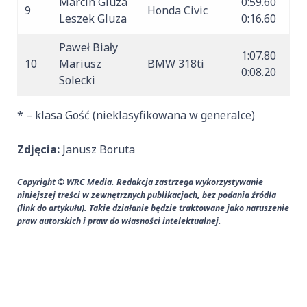
Marcin Gluza
0:59.60
9
Honda Civic
Leszek Gluza
0:16.60
Paweł Biały
1:07.80
10
Mariusz
BMW 318ti
0:08.20
Solecki
* – klasa Gość (nieklasyfikowana w generalce)
Zdjęcia:
Janusz Boruta
Copyright © WRC Media. Redakcja zastrzega wykorzystywanie
niniejszej treści w zewnętrznych publikacjach, bez podania źródła
(link do artykułu). Takie działanie będzie traktowane jako naruszenie
praw autorskich i praw do własności intelektualnej.