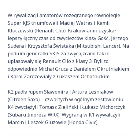
W rywalizacji amatorów rozegranego równolegle
Super KJS triumfowali Maciej Watras i Kamil
Kluczewski (Renault Clio). Krakowianin uzyskał
lepszy łączny czas od zwycięzców klasy Gość, Jerzego
Sudera i Krzysztofa Świstaka (Mitsubishi Lancer). Na
podium generalki SKJS za zwycięzcami także
uplasowały się Renault Clio z klasy 3. Byli to
odpowiednio Michał Gruca z Danielem Okrutniakiem
i Karol Zardzewiały z Łukaszem Ochotnickim.
K2 padła łupem Sławomira i Artura Leśniaków
(Citroën Saxo) – czwartych w ogólnym zestawieniu.
K4 zwyciężyli Tomasz Zieliński i Łukasz Michorczyk
(Subaru Impreza WRX). Wygraną w K1 wywalczyli
Marcin i Leszek Gluzowie (Honda Civic).