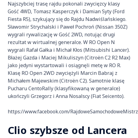
Najszybciej trasę rajdu pokonali zwycięzcy klasy
Gość 4WD, Tomasz Kasperczyk i Damian Syty (Ford
Fiesta R5), szykujący się do Rajdu Nadwiślańskiego.
Sławomir Strychalski i Paweł Pochroń (Nissan 350Z)
wygrali rywalizację w Gość 2WD, notując drugi
rezultat w wirtualnej generalce. W RO Open N
wygrali Rafał Gałka i Michał Kłos (Mitsubishi Lancer).
Błażej Gazda i Maciej Mikuliszyn (Citroën C2 R2 Max)
jako jedyni wystartowali i osiągnęli metę w RO R.
Klasę RO Open 2WD zwyciężyli Marcin Babraj z
Michałem Majewskim (Citroën C2). Samotnie klasę
Pucharu CentoRally (klasyfikowaną w generalce)
ukończyli Grzegorz i Anna Nosalscy (Fiat Seicento).
https://www.facebook.com/RajdoweSamochodoweMistrz
Clio szybsze od Lancera