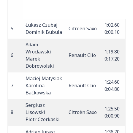
Łukasz Czubaj
1:02.60
5
Citroën Saxo
Dominik Bubula
0:00.10
Adam
Wrocławski
1:19.80
6
Renault Clio
Marek
0:17.20
Dobrowolski
Maciej Matysiak
1:24.60
7
Karolina
Renault Clio
0:04.80
Baćkowska
Sergiusz
1:25.50
8
Lisowski
Citroën Saxo
0:00.90
Piotr Czerkaski
Adrian Jurasz
1:36.70