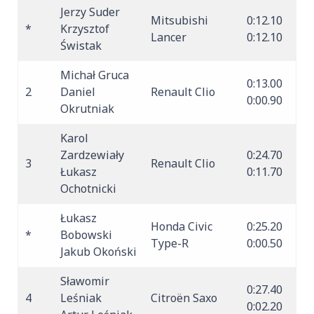
Jerzy Suder
Mitsubishi
0:12.10
*
Krzysztof
Lancer
0:12.10
Świstak
Michał Gruca
0:13.00
2
Daniel
Renault Clio
0:00.90
Okrutniak
Karol
Zardzewiały
0:24.70
3
Renault Clio
Łukasz
0:11.70
Ochotnicki
Łukasz
Honda Civic
0:25.20
*
Bobowski
Type-R
0:00.50
Jakub Okoński
Sławomir
0:27.40
4
Leśniak
Citroën Saxo
0:02.20