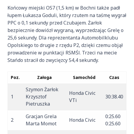
Końcowy miejski OS7 (1,5 km) w Bochni także padł
łupem Łukasza Goduli, który rzutem na taśmę wygrał
PPC o 0,1 sekundy przed Czubajem. Żarłok
bezpiecznie dowiózł wygraną, wyprzedzając Grelę o
25,6 sekundy. Dla reprezentanta Automobilklubu
Opolskiego to drugie z rzędu P2, dzięki czemu objął
prowadzenie w punktacji RSMŚl. Trzeci na mecie
Stańdo stracił do zwycięzcy 54,4 sekundy.
Poz.
Załoga
Samochód
Czas
Szymon Żarłok
Honda Civic
1
Krzysztof
30:38.40
VTi
Pietruszka
Gracjan Grela
0:25.60
2
Honda Civic
Marta Momot
0:25.60