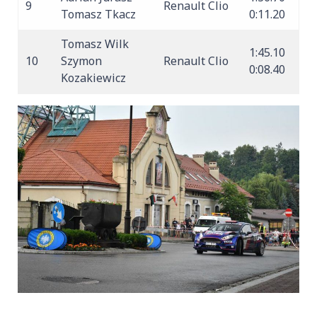
9
Renault Clio
Tomasz Tkacz
0:11.20
Tomasz Wilk
1:45.10
10
Szymon
Renault Clio
0:08.40
Kozakiewicz