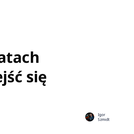
atach
jść się
Igor
Szmidt