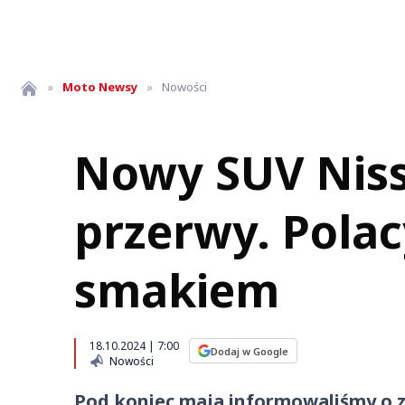
»
Moto
Newsy
»
Nowości
Nowy SUV Niss
przerwy. Polac
smakiem
18.10.2024 | 7:00
Dodaj w Google
Nowości
Pod koniec maja informowaliśmy o z