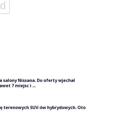
d
 salony Nissana. Do oferty wjechał
wet 7 miejsc i ...
rę terenowych SUV-ów hybrydowych. Oto