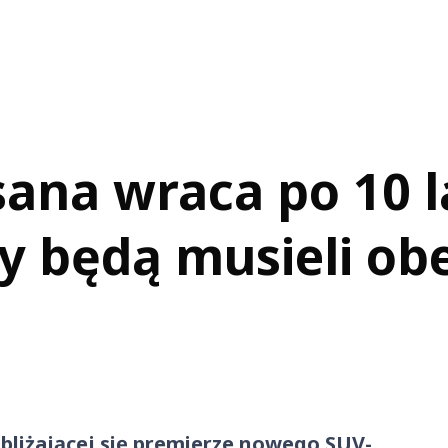
ana wraca po 10 l
y będą musieli obe
bliżającej się premierze nowego SUV-