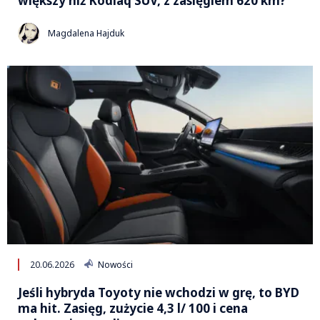
większy niż Kodiaq SUV, z zasięgiem 620 km?
Magdalena Hajduk
20.06.2026
Nowości
Jeśli hybryda Toyoty nie wchodzi w grę, to BYD
ma hit. Zasięg, zużycie 4,3 l/ 100 i cena