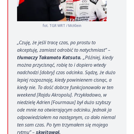
fot. TGR WRT / McKlein
„Czuję, że jeśli tracę czas, po prostu to
akceptuję, zamiast odrobić to natychmiast” –
tłumaczy Takamoto Katsuta.
„Później, kiedy
można przycisnąć, robię to i dopiero wtedy
nadchodzi [dobry] czas odcinka. Sądzę, że dużo
lepiej rozpoznaję, kiedy powinienem cisnąc, a
kiedy nie. To dość dobrze funkcjonowało w ten
weekend [Rajdu Akropolu]. Przykładowo, w
niedzielę Adrien [Fourmaux] był dużo szybszy
ode mnie na otwierającym odcinku. Jednak ja
odpowiedziałem na następnym, co dało niemal
ten sam czas. Po tym trzymałem się mojego
rytmu” –
skwitował.