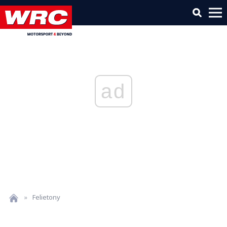
ad
»
Felietony