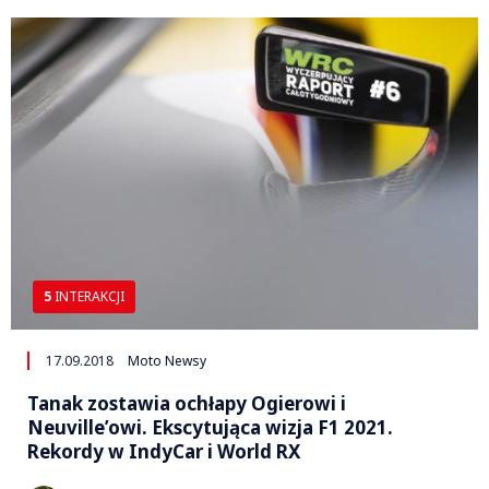
5
INTERAKCJI
17.09.2018
Moto Newsy
Tanak zostawia ochłapy Ogierowi i
Neuville’owi. Ekscytująca wizja F1 2021.
Rekordy w IndyCar i World RX