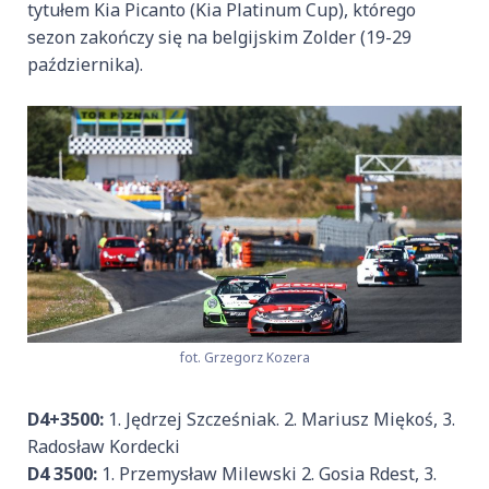
tytułem Kia Picanto (Kia Platinum Cup), którego
sezon zakończy się na belgijskim Zolder (19-29
października).
fot. Grzegorz Kozera
D4+3500:
1. Jędrzej Szcześniak. 2. Mariusz Miękoś, 3.
Radosław Kordecki
D4 3500:
1. Przemysław Milewski 2. Gosia Rdest, 3.