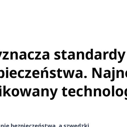
yznacza standardy
pieczeństwa. Naj
pikowany technolo
inie bezpieczeństwa, a szwedzki