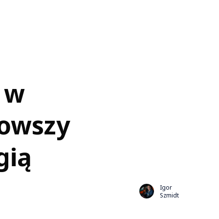
 w
nowszy
gią
Igor
Szmidt