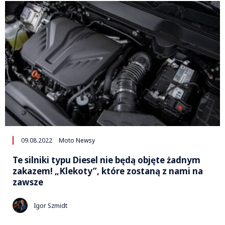
09.08.2022
Moto Newsy
Te silniki typu Diesel nie będą objęte żadnym
zakazem! „Klekoty”, które zostaną z nami na
zawsze
Igor Szmidt