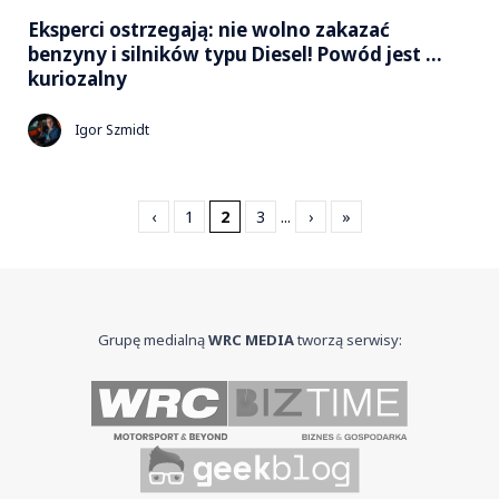
Eksperci ostrzegają: nie wolno zakazać
benzyny i silników typu Diesel! Powód jest …
kuriozalny
Igor Szmidt
‹
1
2
3
...
›
»
Grupę medialną
WRC MEDIA
tworzą serwisy: