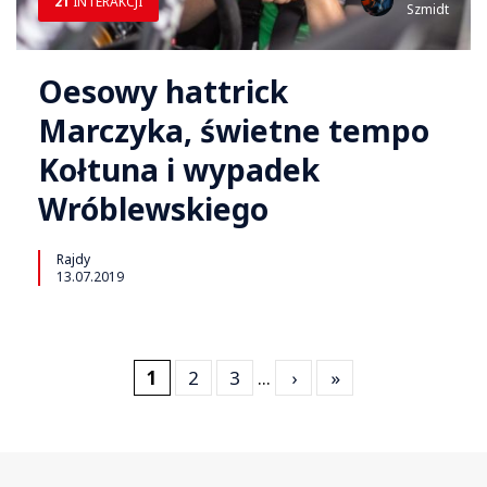
21
INTERAKCJI
Szmidt
Oesowy hattrick
Marczyka, świetne tempo
Kołtuna i wypadek
Wróblewskiego
Rajdy
13.07.2019
1
2
3
...
›
»