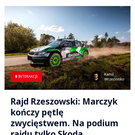
Kamil
8
INTERAKCJI
Wrzecionko
Rajd Rzeszowski: Marczyk
kończy pętlę
zwycięstwem. Na podium
rajdu tylko Skoda