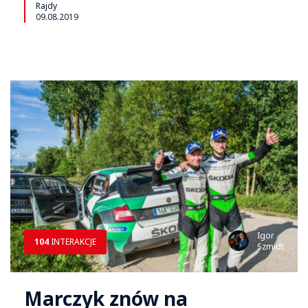
Rajdy
09.08.2019
Igor
104
INTERAKCJE
Szmidt
Marczyk znów na