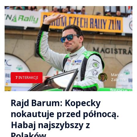
Marcin
7
INTERAKCJI
Zabolski
Rajd Barum: Kopecky
nokautuje przed północą.
Habaj najszybszy z
Polaków