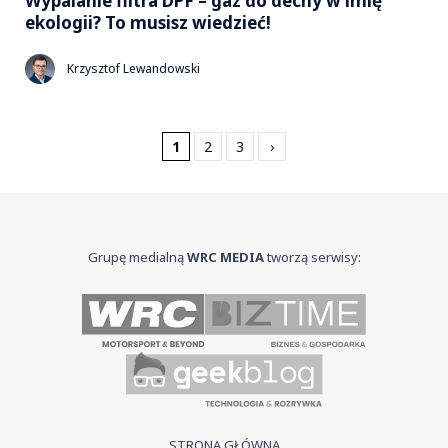
Wypalanie filtra DPF – gaz do dechy w imię
ekologii? To musisz wiedzieć!
Krzysztof Lewandowski
1
2
3
›
Grupę medialną
WRC MEDIA
tworzą serwisy:
STRONA GŁÓWNA