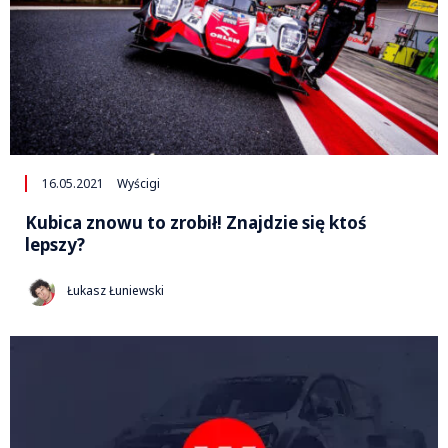
16.05.2021
Wyścigi
Kubica znowu to zrobił! Znajdzie się ktoś
lepszy?
Łukasz Łuniewski