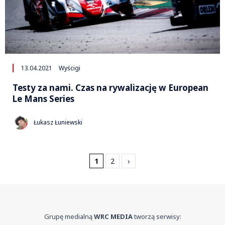
13.04.2021
Wyścigi
Testy za nami. Czas na rywalizację w European
Le Mans Series
Łukasz Łuniewski
1
2
›
Grupę medialną
WRC MEDIA
tworzą serwisy: