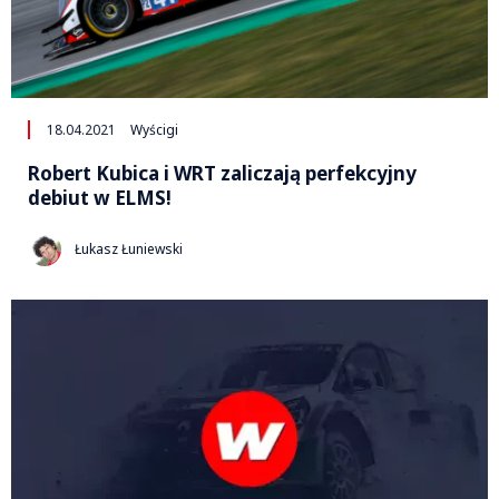
18.04.2021
Wyścigi
Robert Kubica i WRT zaliczają perfekcyjny
debiut w ELMS!
Łukasz Łuniewski