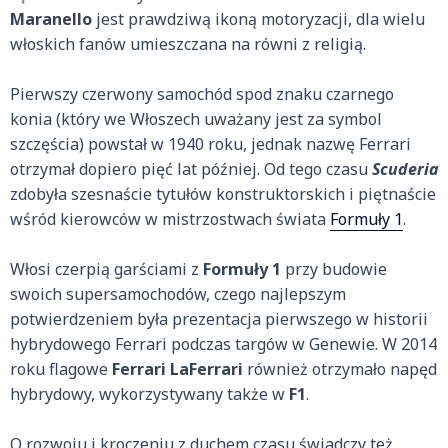
Maranello
jest prawdziwą ikoną motoryzacji, dla wielu
włoskich fanów umieszczana na równi z religią.
Pierwszy czerwony samochód spod znaku czarnego
konia (który we Włoszech uważany jest za symbol
szczęścia) powstał w 1940 roku, jednak nazwę Ferrari
otrzymał dopiero pięć lat później. Od tego czasu
Scuderia
zdobyła szesnaście tytułów konstruktorskich i piętnaście
wśród kierowców w mistrzostwach świata
Formuły 1
.
Włosi czerpią garściami z
Formuły 1
przy budowie
swoich supersamochodów, czego najlepszym
potwierdzeniem była prezentacja pierwszego w historii
hybrydowego Ferrari podczas targów w Genewie. W 2014
roku flagowe
Ferrari LaFerrari
również otrzymało napęd
hybrydowy, wykorzystywany także w
F1
.
O rozwoju i kroczeniu z duchem czasu świadczy też