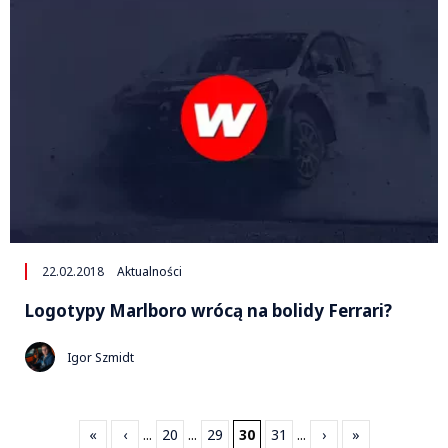
22.02.2018
Aktualności
Logotypy Marlboro wrócą na bolidy Ferrari?
Igor Szmidt
«
‹
...
20
...
29
30
31
...
›
»