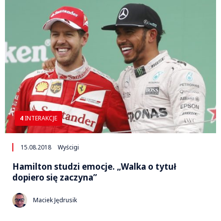
4
INTERAKCJE
15.08.2018
Wyścigi
Hamilton studzi emocje. „Walka o tytuł
dopiero się zaczyna”
Maciek Jędrusik