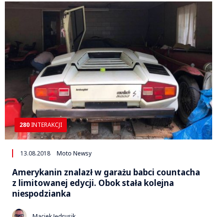
280
INTERAKCJI
13.08.2018
Moto Newsy
Amerykanin znalazł w garażu babci countacha
z limitowanej edycji. Obok stała kolejna
niespodzianka
Maciek Jędrusik