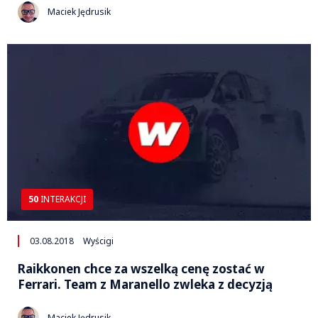
Maciek Jędrusik
50
INTERAKCJI
03.08.2018
Wyścigi
Raikkonen chce za wszelką cenę zostać w
Ferrari. Team z Maranello zwleka z decyzją
Maciek Jędrusik