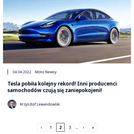
04.04.2022
Moto Newsy
Tesla pobiła kolejny rekord! Inni producenci
samochodów czują się zaniepokojeni!
Krzysztof Lewandowski
‹
1
2
3
...
›
»