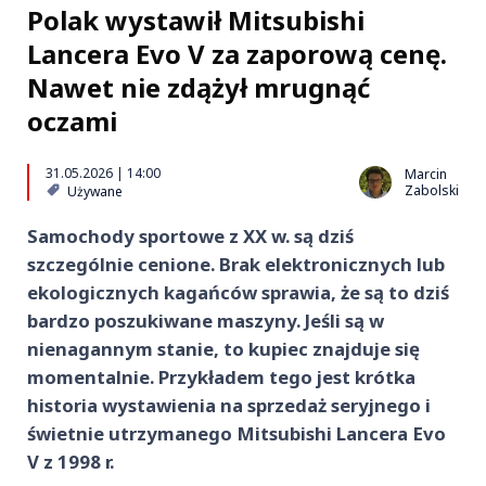
Polak wystawił Mitsubishi
Lancera Evo V za zaporową cenę.
Nawet nie zdążył mrugnąć
oczami
31.05.2026 | 14:00
Marcin
Zabolski
Używane
Samochody sportowe z XX w. są dziś
szczególnie cenione. Brak elektronicznych lub
ekologicznych kagańców sprawia, że są to dziś
bardzo poszukiwane maszyny. Jeśli są w
nienagannym stanie, to kupiec znajduje się
momentalnie. Przykładem tego jest krótka
historia wystawienia na sprzedaż seryjnego i
świetnie utrzymanego Mitsubishi Lancera Evo
V z 1998 r.