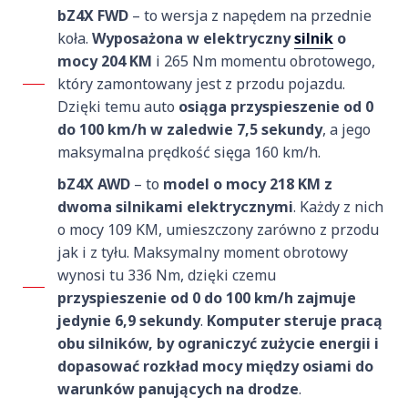
bZ4X FWD
– to wersja z napędem na przednie
koła.
Wyposażona w elektryczny
silnik
o
mocy 204 KM
i 265 Nm momentu obrotowego,
który zamontowany jest z przodu pojazdu.
Dzięki temu auto
osiąga przyspieszenie od 0
do 100 km/h w zaledwie 7,5 sekundy
, a jego
maksymalna prędkość sięga 160 km/h.
bZ4X AWD
– to
model o mocy 218 KM z
dwoma silnikami elektrycznymi
. Każdy z nich
o mocy 109 KM, umieszczony zarówno z przodu
jak i z tyłu. Maksymalny moment obrotowy
wynosi tu 336 Nm, dzięki czemu
przyspieszenie od 0 do 100 km/h zajmuje
jedynie 6,9 sekundy
.
Komputer steruje pracą
obu silników, by ograniczyć zużycie energii i
dopasować rozkład mocy między osiami do
warunków panujących na drodze
.