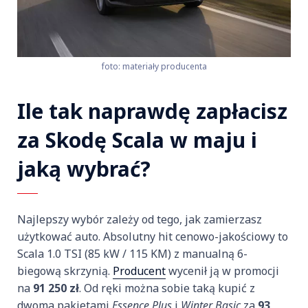
foto: materiały producenta
Ile tak naprawdę zapłacisz
za Skodę Scala w maju i
jaką wybrać?
Najlepszy wybór zależy od tego, jak zamierzasz
użytkować auto. Absolutny hit cenowo-jakościowy to
Scala 1.0 TSI (85 kW / 115 KM) z manualną 6-
biegową skrzynią.
Producent
wycenił ją w promocji
na
91 250 zł
. Od ręki można sobie taką kupić z
dwoma pakietami
Essence Plus
i
Winter Basic
za
93