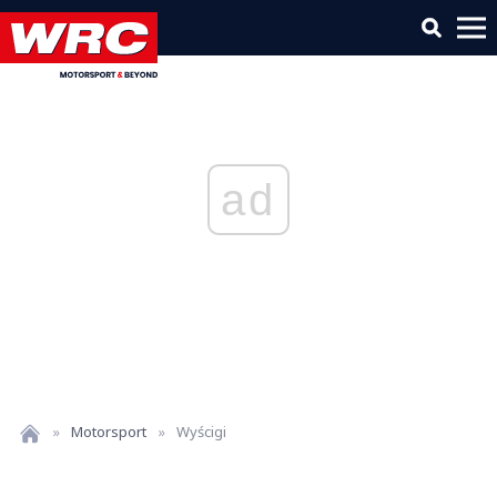
ad
»
Motorsport
»
Wyścigi