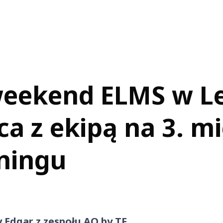
weekend ELMS w L
ca z ekipą na 3. m
ningu
y Edgar z zespołu AO by TF