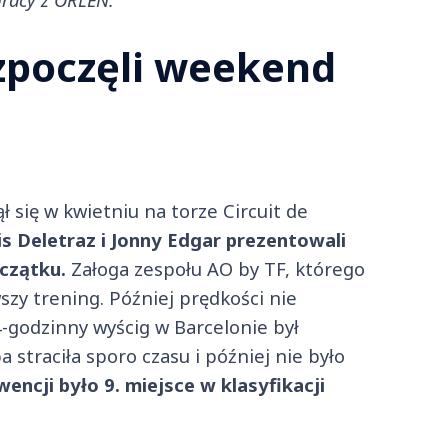
ozpoczęli weekend
ł się w kwietniu na torze Circuit de
is Deletraz i Jonny Edgar prezentowali
czątku.
Załoga zespołu AO by TF, którego
wszy trening. Później prędkości nie
4-godzinny wyścig w Barcelonie był
 straciła sporo czasu i później nie było
ncji było 9. miejsce w klasyfikacji