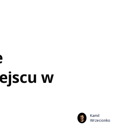
e
iejscu w
Kamil
Wrzecionko