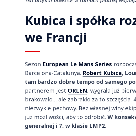
Kubica i spółka r
we Francji
Sezon
European Le Mans Series
rozpoczą
Barcelona-Catalunya.
Robert Kubica
, Lou
tam bardzo dobre tempo od samego po
partnerem jest
ORLEN
, wygrała już pier
brakowało… ale zabrakło za to szczęścia. 
niezwykle pechowy. Bez własnej winy ekipa
już możliwości, aby to odrobić.
W konsekwe
generalnej i 7. w klasie LMP2.