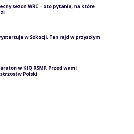
becny sezon WRC – oto pytania, na które
zi
ystartuje w Szkocji. Ten rajd w przyszłym
maraton w KIQ RSMP. Przed wami
strzostw Polski