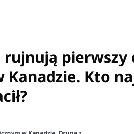
rujnują pierwszy 
 Kanadzie. Kto na
cił?
licznym w Kanadzie. Druga z