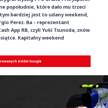
ne popołudnie, które dało mu trzeci
a tym bardziej jest to udany weekend,
rgio Perez. Ba – reprezentant
Cash App RB, czyli Yuki Tsunoda, znów
siątce. Kapitalny weekend
erowanych źródeł Google