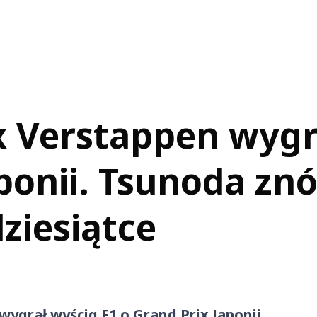
x Verstappen wyg
ponii. Tsunoda zn
ziesiątce
ygrał wyścig F1 o Grand Prix Japonii.