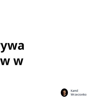
rywa
ów w
Kamil
Wrzecionko