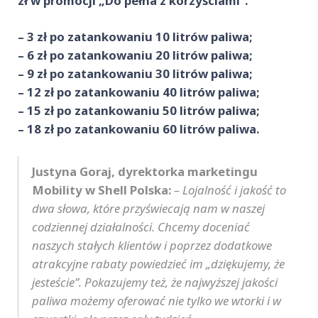
zł w promocji „Do pełna z korzyściami”.
–
3 z
ł po zatankowaniu 10 litr
ó
w paliwa;
–
6 z
ł po zatankowaniu 20 litr
ó
w paliwa;
–
9 z
ł po zatankowaniu 30 litr
ó
w paliwa;
– 12 zł po zatankowaniu 40 litr
ó
w paliwa;
–
15 z
ł po zatankowaniu 50 litr
ó
w paliwa;
–
18 z
ł po zatankowaniu 60 litr
ó
w paliwa.
Justyna Goraj, dyrektorka marketingu
Mobility w Shell Polska:
– Lojalność i jakość to
dwa słowa, kt
ó
re przyświecają nam w naszej
codziennej działalności. Chcemy doceniać
naszych stałych klient
ó
w i poprzez dodatkowe
atrakcyjne rabaty powiedzieć im „dziękujemy, że
jesteście”. Pokazujemy też, że najwyższej jakości
paliwa możemy oferować nie tylko we wtorki i w