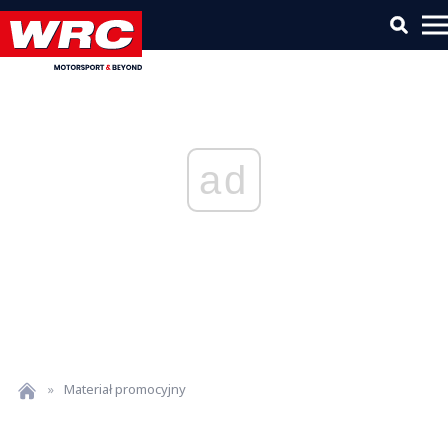
ad
»
Materiał promocyjny