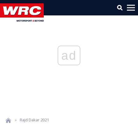
ad
»
Rajd Dakar 2021