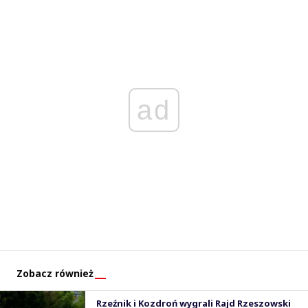
ad
Zobacz również
Rzeźnik i Kozdroń wygrali Rajd Rzeszowski