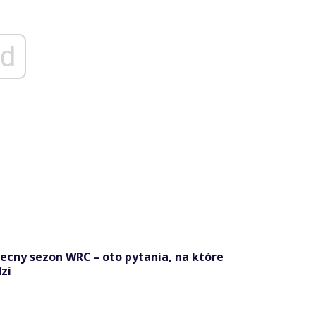
d
becny sezon WRC – oto pytania, na które
zi