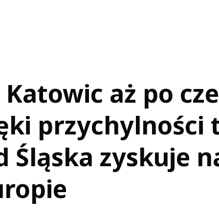
 Katowic aż po cz
ięki przychylności 
 Śląska zyskuje n
uropie