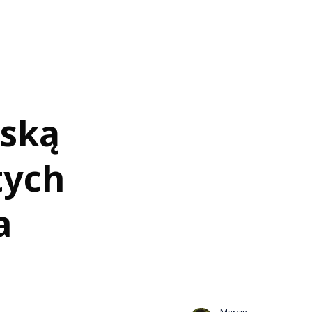
eską
tych
a