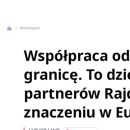
»
Motorsport
Współpraca od
granicę. To dz
partnerów Rajd
znaczeniu w E
12.09.2025 | 16:00