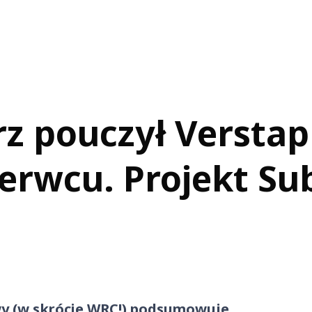
rz pouczył Versta
zerwcu. Projekt S
y (w skrócie WRC!) podsumowuje