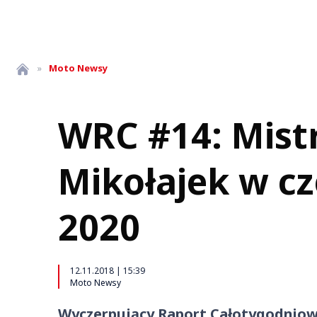
»
Moto
Newsy
WRC #14: Mist
Mikołajek w c
2020
12.11.2018 | 15:39
Moto Newsy
Wyczerpujący Raport Całotygodniow