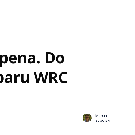
ppena. Do
ubaru WRC
Marcin
Zabolski