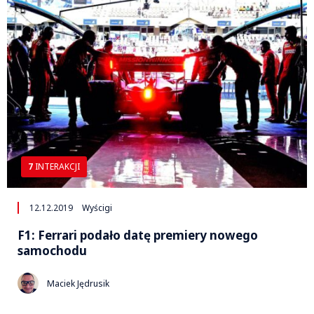
7
INTERAKCJI
12.12.2019
Wyścigi
F1: Ferrari podało datę premiery nowego
samochodu
Maciek Jędrusik