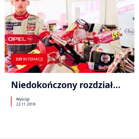
Maciej
239
INTERAKCJI
Jędrusik
Niedokończony rozdział…
Wyścigi
22.11.2018