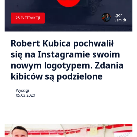
Igor
25
INTERAKCJI
Szmidt
Robert Kubica pochwalił
się na Instagramie swoim
nowym logotypem. Zdania
kibiców są podzielone
Wyścigi
05.03.2020