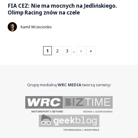
FIA CEZ: Nie ma mocnych na Jedlińskiego.
Olimp Racing znów na czele
Kamil Wrzecionko
1
2
3
...
›
»
Grupę medialną
WRC MEDIA
tworzą serwisy: