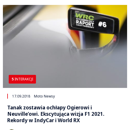
5
INTERAKCJI
17.09.2018
Moto Newsy
Tanak zostawia ochłapy Ogierowi i
Neuville’owi. Ekscytująca wizja F1 2021.
Rekordy w IndyCar i World RX