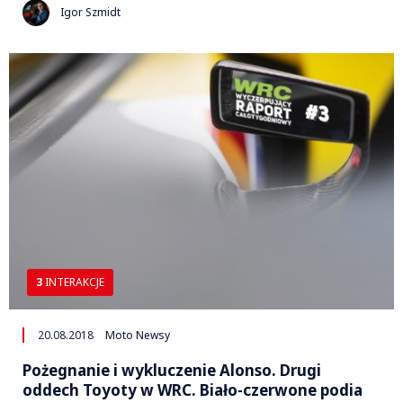
Igor Szmidt
3
INTERAKCJE
20.08.2018
Moto Newsy
Pożegnanie i wykluczenie Alonso. Drugi
oddech Toyoty w WRC. Biało-czerwone podia