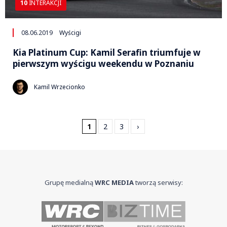
10
INTERAKCJI
08.06.2019
Wyścigi
Kia Platinum Cup: Kamil Serafin triumfuje w
pierwszym wyścigu weekendu w Poznaniu
Kamil Wrzecionko
1
2
3
›
Grupę medialną
WRC MEDIA
tworzą serwisy: