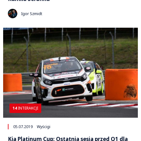
Igor Szmidt
14
INTERAKCJI
05.07.2019
Wyścigi
Kia Platinum Cup: Ostatnia sesja przed Q1 dla