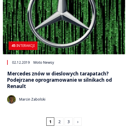
45
INTERAKCJI
02.12.2019
Moto Newsy
Mercedes znów w dieslowych tarapatach?
Podejrzane oprogramowanie w silnikach od
Renault
Marcin Zabolski
1
2
3
›