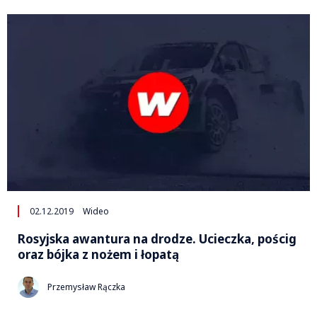
02.12.2019
Wideo
Rosyjska awantura na drodze. Ucieczka, pościg
oraz bójka z nożem i łopatą
Przemysław Rączka