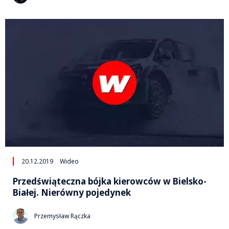
20.12.2019
Wideo
Przedświąteczna bójka kierowców w Bielsko-
Białej. Nierówny pojedynek
Przemysław Rączka