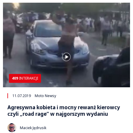
409
INTERAKCJI
11.07.2019
Moto Newsy
Agresywna kobieta i mocny rewanż kierowcy
czyli „road rage” w najgorszym wydaniu
Maciek Jędrusik