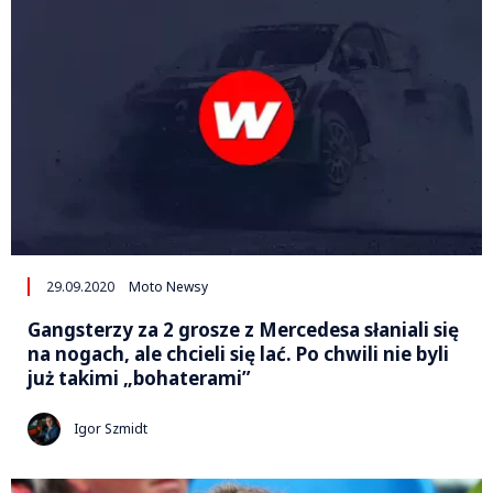
29.09.2020
Moto Newsy
Gangsterzy za 2 grosze z Mercedesa słaniali się
na nogach, ale chcieli się lać. Po chwili nie byli
już takimi „bohaterami”
Igor Szmidt