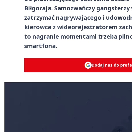
Biłgoraja. Samozwańczy gangsterzy 
zatrzymać nagrywającego i udowodni
kierowca z wideorejestratorem zach
to nagranie momentami trzeba pilnow
smartfona.
Dodaj nas do pref