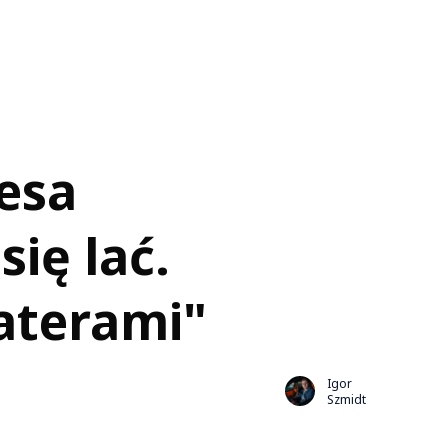
esa
się lać.
haterami"
Igor
Szmidt