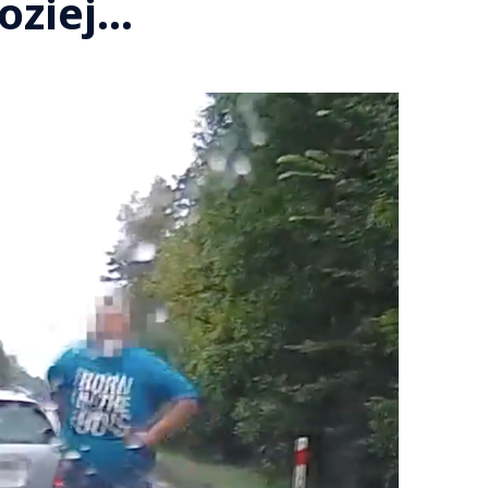
oziej…