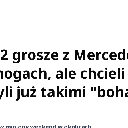
 2 grosze z Merced
nogach, ale chcieli 
yli już takimi "bo
 w miniony weekend w okolicach