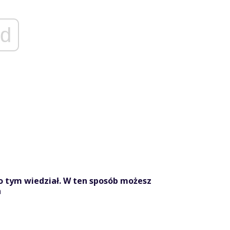
d
o tym wiedział. W ten sposób możesz
h