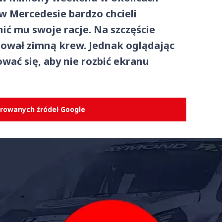
w Mercedesie bardzo chcieli
ć mu swoje racje. Na szczęście
ował zimną krew. Jednak oglądając
ać się, aby nie rozbić ekranu
erowanych źródeł Google