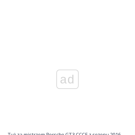
ad
Tuż za mistrzem Porsche GT3 CCCE z sezonu 2016