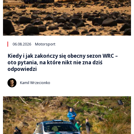
06.08.2026
Motorsport
Kiedy i jak zakończy się obecny sezon WRC –
oto pytania, na które nikt nie zna dziś
odpowiedzi
Kamil Wrzecionko