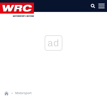
ad
»
Motorsport