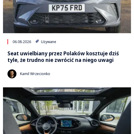
06.08.2026
Używane
Seat uwielbiany przez Polaków kosztuje dziś
tyle, że trudno nie zwrócić na niego uwagi
Kamil Wrzecionko