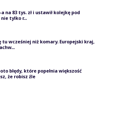
 na 83 tys. zł i ustawił kolejkę pod
ie tylko r...
ę tu wcześniej niż komary. Europejski kraj,
achw...
to błędy, które popełnia większość
z, że robisz źle