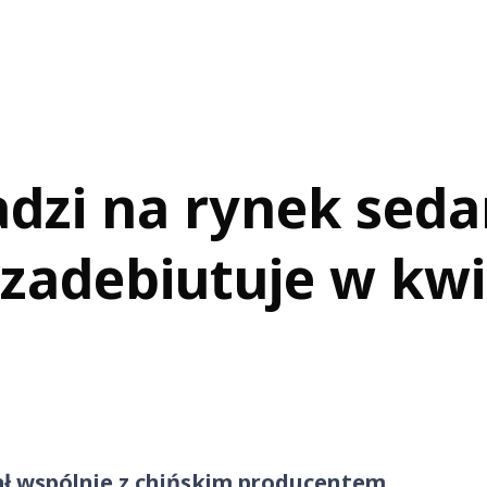
zi na rynek sedan
h zadebiutuje w kw
ł wspólnie z chińskim producentem