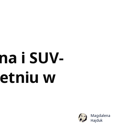
a i SUV-
ietniu w
Magdalena
Hajduk