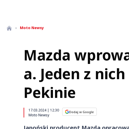
»
Moto
Newsy
Mazda wprowad
a. Jeden z nic
Pekinie
17.03.2024 | 12:30
Dodaj w Google
Moto Newsy
Japoński producent Mazda opracowa