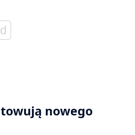
d
otowują nowego